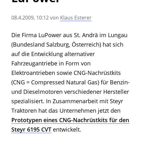
• Geschichte und Geschichten
• Messen und Veranstaltungen
08.4.2009, 10:12
von
Klaus Esterer
• Mitteilung der Redaktion
• Agritechnica Neuheiten Archiv
Die Firma LuPower aus St. Andrä im Lungau
• Artikel nach Hersteller/Marke
(Bundesland Salzburg, Österreich) hat sich
auf die Entwicklung alternativer
Fahrzeugantriebe in Form von
Elektroantrieben sowie CNG-Nachrüstkits
(CNG = Compressed Natural Gas) für Benzin-
und Dieselmotoren verschiedener Hersteller
spezialisiert. In Zusammenarbeit mit Steyr
Traktoren hat das Unternehmen jetzt den
Prototypen eines CNG-Nachrüstkits für den
Steyr 6195 CVT
entwickelt.