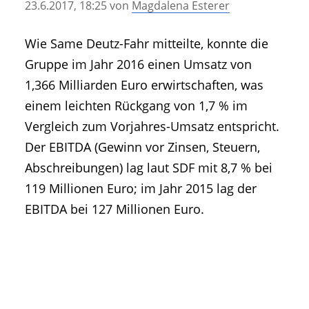
23.6.2017, 18:25
von
Magdalena Esterer
• Geschichte und Geschichten
• Messen und Veranstaltungen
Wie Same Deutz-Fahr mitteilte, konnte die
• Mitteilung der Redaktion
Gruppe im Jahr 2016 einen Umsatz von
• Agritechnica Neuheiten Archiv
1,366 Milliarden Euro erwirtschaften, was
• Artikel nach Hersteller/Marke
einem leichten Rückgang von 1,7 % im
Vergleich zum Vorjahres-Umsatz entspricht.
Der EBITDA (Gewinn vor Zinsen, Steuern,
Abschreibungen) lag laut SDF mit 8,7 % bei
119 Millionen Euro; im Jahr 2015 lag der
EBITDA bei 127 Millionen Euro.