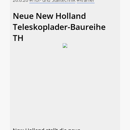
26.8.20
#Hof- und Stalltechnik
#Kramer
Neue New Holland
Teleskoplader-Baureihe
TH