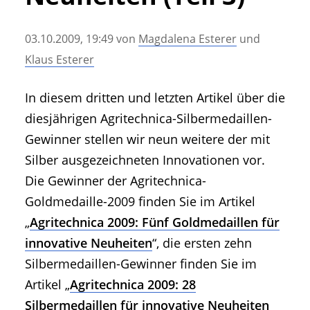
• Geschichte und Geschichten
• Messen und Veranstaltungen
03.10.2009, 19:49
von
Magdalena Esterer
und
• Mitteilung der Redaktion
Klaus Esterer
• Agritechnica Neuheiten Archiv
• Artikel nach Hersteller/Marke
In diesem dritten und letzten Artikel über die
diesjährigen Agritechnica-Silbermedaillen-
Gewinner stellen wir neun weitere der mit
Silber ausgezeichneten Innovationen vor.
Die Gewinner der Agritechnica-
Goldmedaille-2009 finden Sie im Artikel
„
Agritechnica 2009: Fünf Goldmedaillen für
innovative Neuheiten
“, die ersten zehn
Silbermedaillen-Gewinner finden Sie im
Artikel „
Agritechnica 2009: 28
Silbermedaillen für innovative Neuheiten