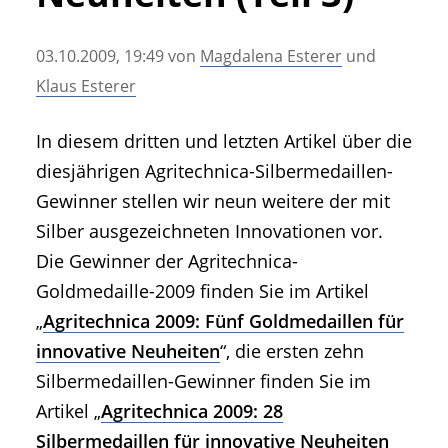
• Geschichte und Geschichten
• Messen und Veranstaltungen
03.10.2009, 19:49
von
Magdalena Esterer
und
• Mitteilung der Redaktion
Klaus Esterer
• Agritechnica Neuheiten Archiv
• Artikel nach Hersteller/Marke
In diesem dritten und letzten Artikel über die
diesjährigen Agritechnica-Silbermedaillen-
Gewinner stellen wir neun weitere der mit
Silber ausgezeichneten Innovationen vor.
Die Gewinner der Agritechnica-
Goldmedaille-2009 finden Sie im Artikel
„
Agritechnica 2009: Fünf Goldmedaillen für
innovative Neuheiten
“, die ersten zehn
Silbermedaillen-Gewinner finden Sie im
Artikel „
Agritechnica 2009: 28
Silbermedaillen für innovative Neuheiten