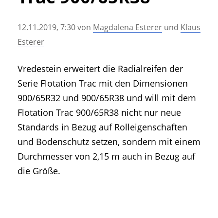
• Geschichte und Geschichten
• Messen und Veranstaltungen
12.11.2019, 7:30
von
Magdalena Esterer
und
Klaus
• Mitteilung der Redaktion
Esterer
• Agritechnica Neuheiten Archiv
• Artikel nach Hersteller/Marke
Vredestein erweitert die Radialreifen der
Serie Flotation Trac mit den Dimensionen
900/65R32 und 900/65R38 und will mit dem
Flotation Trac 900/65R38 nicht nur neue
Standards in Bezug auf Rolleigenschaften
und Bodenschutz setzen, sondern mit einem
Durchmesser von 2,15 m auch in Bezug auf
die Größe.