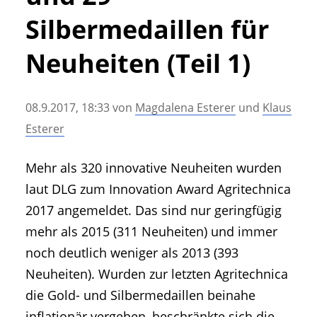
• Geschichte und Geschichten
Silbermedaillen für
• Messen und Veranstaltungen
• Mitteilung der Redaktion
Neuheiten (Teil 1)
• Agritechnica Neuheiten Archiv
• Artikel nach Hersteller/Marke
08.9.2017, 18:33
von
Magdalena Esterer
und
Klaus
Esterer
Mehr als 320 innovative Neuheiten wurden
laut DLG zum Innovation Award Agritechnica
2017 angemeldet. Das sind nur geringfügig
mehr als 2015 (311 Neuheiten) und immer
noch deutlich weniger als 2013 (393
Neuheiten). Wurden zur letzten Agritechnica
die Gold- und Silbermedaillen beinahe
inflationär vergeben, beschränkte sich die