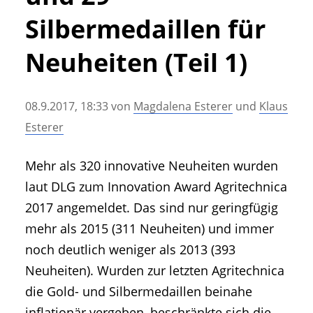
• Geschichte und Geschichten
Silbermedaillen für
• Messen und Veranstaltungen
• Mitteilung der Redaktion
Neuheiten (Teil 1)
• Agritechnica Neuheiten Archiv
• Artikel nach Hersteller/Marke
08.9.2017, 18:33
von
Magdalena Esterer
und
Klaus
Esterer
Mehr als 320 innovative Neuheiten wurden
laut DLG zum Innovation Award Agritechnica
2017 angemeldet. Das sind nur geringfügig
mehr als 2015 (311 Neuheiten) und immer
noch deutlich weniger als 2013 (393
Neuheiten). Wurden zur letzten Agritechnica
die Gold- und Silbermedaillen beinahe
inflationär vergeben, beschränkte sich die