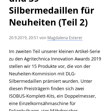
• Geschichte und Geschichten
Silbermedaillen für
• Messen und Veranstaltungen
• Mitteilung der Redaktion
Neuheiten (Teil 2)
• Agritechnica Neuheiten Archiv
• Artikel nach Hersteller/Marke
20.9.2019, 20:51
von
Magdalena Esterer
Im zweiten Teil unserer kleinen Artikel-Serie
zu den Agritechnica Innovation Awards 2019
stellen wir 15 Produkte vor, die von der
Neuheiten-Kommision mit DLG-
Silbermedaillen prämiert wurden. Unter
diesen Preisträgern finden sich zwei
ISOBUS-Komplett-Kits, ein Doppelmesser,
eine Einzelkornsähmaschine für
Folienkulturen, vier Mähdrescher-