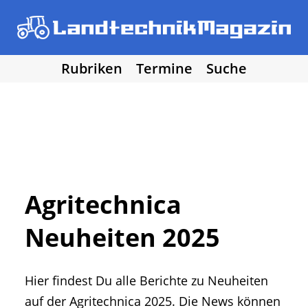
Rubriken
Termine
Suche
• Agritechnica 2025
• Traktoren
Los!
• Erntemaschinen
• Bodenbearbeitung
• Bestellung und Pflege
• Düngung und Pflanzenschutz
• Grünland und Futterernte
• Hof- und Stalltechnik
Agritechnica
• Forst, Garten und Kommune
Neuheiten 2025
• NawaRo und erneuerbare Energie
• Sonstige Landtechnik
• Landtechnik allgemein
Hier findest Du alle Berichte zu Neuheiten
• DLG Testberichte
• Vereine und Hobby
auf der Agritechnica 2025. Die News können