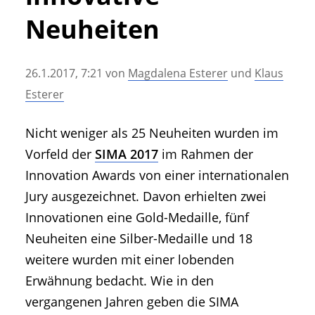
• Geschichte und Geschichten
Neuheiten
• Messen und Veranstaltungen
• Mitteilung der Redaktion
26.1.2017, 7:21
von
Magdalena Esterer
und
Klaus
• Agritechnica Neuheiten Archiv
Esterer
• Artikel nach Hersteller/Marke
Nicht weniger als 25 Neuheiten wurden im
Vorfeld der
SIMA 2017
im Rahmen der
Innovation Awards von einer internationalen
Jury ausgezeichnet. Davon erhielten zwei
Innovationen eine Gold-Medaille, fünf
Neuheiten eine Silber-Medaille und 18
weitere wurden mit einer lobenden
Erwähnung bedacht. Wie in den
vergangenen Jahren geben die SIMA