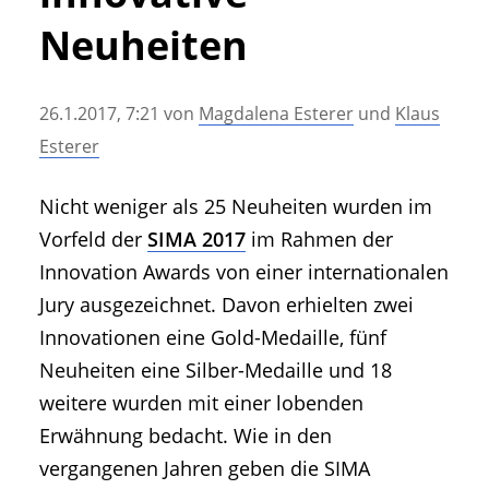
• Geschichte und Geschichten
Neuheiten
• Messen und Veranstaltungen
• Mitteilung der Redaktion
26.1.2017, 7:21
von
Magdalena Esterer
und
Klaus
• Agritechnica Neuheiten Archiv
Esterer
• Artikel nach Hersteller/Marke
Nicht weniger als 25 Neuheiten wurden im
Vorfeld der
SIMA 2017
im Rahmen der
Innovation Awards von einer internationalen
Jury ausgezeichnet. Davon erhielten zwei
Innovationen eine Gold-Medaille, fünf
Neuheiten eine Silber-Medaille und 18
weitere wurden mit einer lobenden
Erwähnung bedacht. Wie in den
vergangenen Jahren geben die SIMA