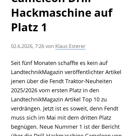
• Geschichte und Geschichten
Hackmaschine auf
• Messen und Veranstaltungen
• Mitteilung der Redaktion
Platz 1
• Agritechnica Neuheiten Archiv
• Artikel nach Hersteller/Marke
02.6.2026, 7:26
von
Klaus Esterer
Seit fünf Monaten schaffte es kein auf
LandtechnikMagazin veröffentlichter Artikel
jenen über die Fendt Traktor-Neuheiten
2025/2026 vom ersten Platz in den
LandtechnikMagazin Artikel Top 10 zu
verdrängen. Jetzt ist es soweit, denn Fendt
muss sich im Mai mit dem dritten Platz
begnügen. Neue Nummer 1 ist der Bericht
über die Drill-Hackmaschine Cameleon von